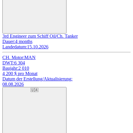
3rd Engineer zum Schiff Oil/Ch. Tanker
Dauer:
4 months
Landedatum:
15.10.2026
CH. Motor:
MAN
DWT:
6 304
Baujahr:
2 010
4 200
$ pro Monat
Datum der Erstellung/Aktualisierung:
08.08.2026
🇺🇦