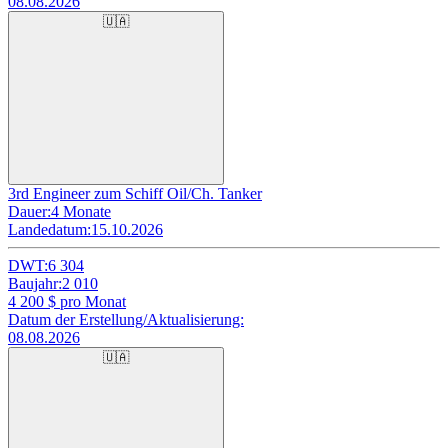
08.08.2026
🇺🇦
3rd Engineer zum Schiff Oil/Ch. Tanker
Dauer:
4 Monate
Landedatum:
15.10.2026
DWT:
6 304
Baujahr:
2 010
4 200
$ pro Monat
Datum der Erstellung/Aktualisierung:
08.08.2026
🇺🇦