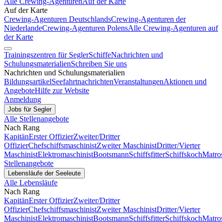
Alle Crewing-Agenturen
Auf der Karte
Auf der Karte
Crewing-Agenturen Deutschlands
Crewing-Agenturen der
Niederlande
Crewing-Agenturen Polens
Alle Crewing-Agenturen auf
der Karte
Trainingszentren für Segler
Schiffe
Nachrichten und
Schulungsmaterialien
Schreiben Sie uns
Nachrichten und Schulungsmaterialien
Bildungsartikel
Seefahrtnachrichten
Veranstaltungen
Aktionen und
Angebote
Hilfe zur Website
Anmeldung
Jobs für Segler
Alle Stellenangebote
Nach Rang
Kapitän
Erster Offizier
Zweiter/Dritter
Offizier
Chefschiffsmaschinist
Zweiter Maschinist
Dritter/Vierter
Maschinist
Elektromaschinist
Bootsmann
Schiffsfitter
Schiffskoch
Matro
Stellenangebote
Lebensläufe der Seeleute
Alle Lebensläufe
Nach Rang
Kapitän
Erster Offizier
Zweiter/Dritter
Offizier
Chefschiffsmaschinist
Zweiter Maschinist
Dritter/Vierter
Maschinist
Elektromaschinist
Bootsmann
Schiffsfitter
Schiffskoch
Matro