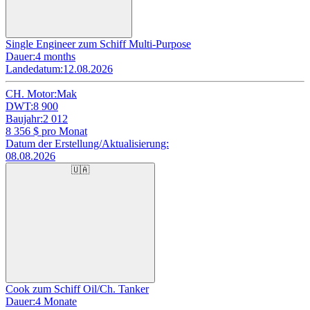
Single Engineer zum Schiff Multi-Purpose
Dauer:
4 months
Landedatum:
12.08.2026
CH. Motor:
Mak
DWT:
8 900
Baujahr:
2 012
8 356
$ pro Monat
Datum der Erstellung/Aktualisierung:
08.08.2026
🇺🇦
Cook zum Schiff Oil/Ch. Tanker
Dauer:
4 Monate