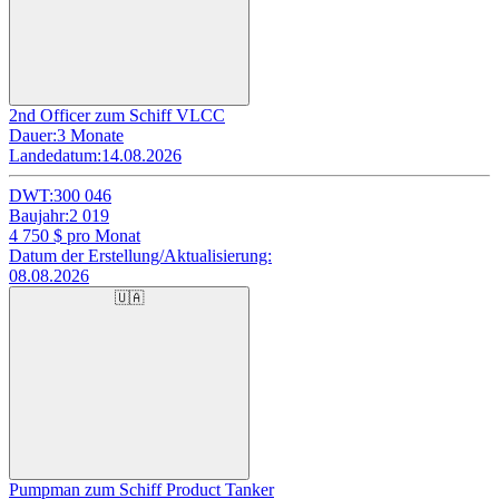
2nd Officer zum Schiff VLCC
Dauer:
3 Monate
Landedatum:
14.08.2026
DWT:
300 046
Baujahr:
2 019
4 750
$ pro Monat
Datum der Erstellung/Aktualisierung:
08.08.2026
🇺🇦
Pumpman zum Schiff Product Tanker