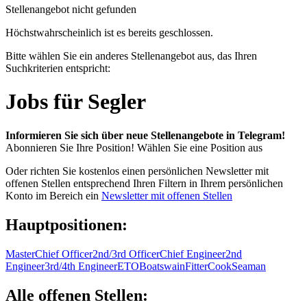
Stellenangebot nicht gefunden
Höchstwahrscheinlich ist es bereits geschlossen.
Bitte wählen Sie ein anderes Stellenangebot aus, das Ihren
Suchkriterien entspricht:
Jobs für Segler
Informieren Sie sich über neue Stellenangebote in Telegram!
Abonnieren Sie Ihre Position!
Wählen Sie eine Position aus
Oder richten Sie kostenlos einen persönlichen Newsletter mit
offenen Stellen entsprechend Ihren Filtern in Ihrem persönlichen
Konto im Bereich ein
Newsletter mit offenen Stellen
Hauptpositionen:
Master
Chief Officer
2nd/3rd Officer
Chief Engineer
2nd
Engineer
3rd/4th Engineer
ETO
Boatswain
Fitter
Cook
Seaman
Alle offenen Stellen: