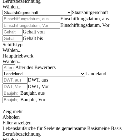
Berufsbezeichnung
Wählen...
Staatsbürgerschaft
Einschiffungsdatum, aus
Einschiffungsdatum, Vor
Gehalt von
Gehalt bis
Schiffstyp
Wählen...
Haupttriebwerk
Wählen...
Alter des Bewerbers
Landeland
DWT, aus
DWT, Vor
Baujahr, aus
Baujahr, Vor
Zeig mehr
Abholen
Filter anzeigen
Lebenslaufsuche für Seeleute:
gemeinsame Basis
meine Basis
Berufsbezeichnung
Wählen...