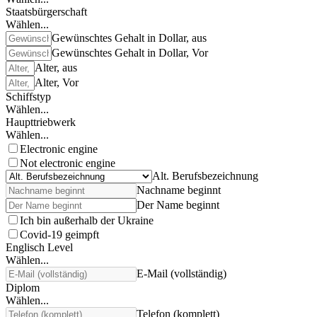
Staatsbürgerschaft
Wählen...
Gewünschtes Gehalt in Dollar, aus
Gewünschtes Gehalt in Dollar, Vor
Alter, aus
Alter, Vor
Schiffstyp
Wählen...
Haupttriebwerk
Wählen...
Electronic engine
Not electronic engine
Alt. Berufsbezeichnung
Nachname beginnt
Der Name beginnt
Ich bin außerhalb der Ukraine
Covid-19 geimpft
Englisch Level
Wählen...
E-Mail (vollständig)
Diplom
Wählen...
Telefon (komplett)