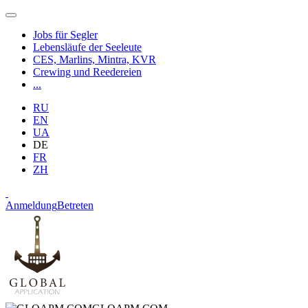
Jobs für Segler
Lebensläufe der Seeleute
CES, Marlins, Mintra, KVR
Crewing und Reedereien
...
RU
EN
UA
DE
FR
ZH
Anmeldung
Betreten