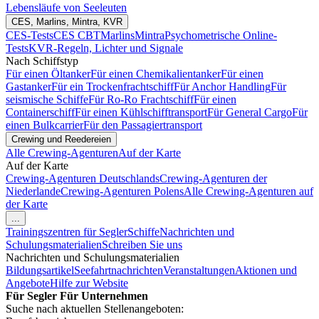
Lebensläufe von Seeleuten
CES, Marlins, Mintra, KVR
CES-Tests
CES CBT
Marlins
Mintra
Psychometrische Online-
Tests
KVR-Regeln, Lichter und Signale
Nach Schiffstyp
Für einen Öltanker
Für einen Chemikalientanker
Für einen
Gastanker
Für ein Trockenfrachtschiff
Für Anchor Handling
Für
seismische Schiffe
Für Ro-Ro Frachtschiff
Für einen
Containerschiff
Für einen Kühlschifftransport
Für General Cargo
Für
einen Bulkcarrier
Für den Passagiertransport
Crewing und Reedereien
Alle Crewing-Agenturen
Auf der Karte
Auf der Karte
Crewing-Agenturen Deutschlands
Crewing-Agenturen der
Niederlande
Crewing-Agenturen Polens
Alle Crewing-Agenturen auf
der Karte
...
Trainingszentren für Segler
Schiffe
Nachrichten und
Schulungsmaterialien
Schreiben Sie uns
Nachrichten und Schulungsmaterialien
Bildungsartikel
Seefahrtnachrichten
Veranstaltungen
Aktionen und
Angebote
Hilfe zur Website
Für Segler
Für Unternehmen
Suche nach aktuellen Stellenangeboten: