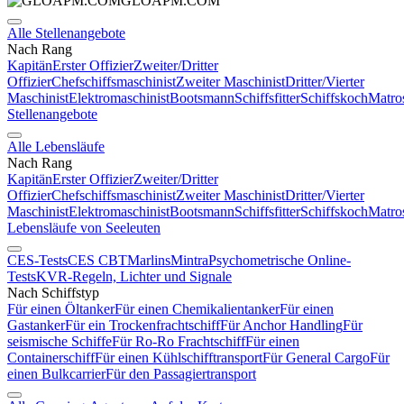
GLOAPM.COM
Alle Stellenangebote
Nach Rang
Kapitän
Erster Offizier
Zweiter/Dritter
Offizier
Chefschiffsmaschinist
Zweiter Maschinist
Dritter/Vierter
Maschinist
Elektromaschinist
Bootsmann
Schiffsfitter
Schiffskoch
Matro
Stellenangebote
Alle Lebensläufe
Nach Rang
Kapitän
Erster Offizier
Zweiter/Dritter
Offizier
Chefschiffsmaschinist
Zweiter Maschinist
Dritter/Vierter
Maschinist
Elektromaschinist
Bootsmann
Schiffsfitter
Schiffskoch
Matro
Lebensläufe von Seeleuten
CES-Tests
CES CBT
Marlins
Mintra
Psychometrische Online-
Tests
KVR-Regeln, Lichter und Signale
Nach Schiffstyp
Für einen Öltanker
Für einen Chemikalientanker
Für einen
Gastanker
Für ein Trockenfrachtschiff
Für Anchor Handling
Für
seismische Schiffe
Für Ro-Ro Frachtschiff
Für einen
Containerschiff
Für einen Kühlschifftransport
Für General Cargo
Für
einen Bulkcarrier
Für den Passagiertransport