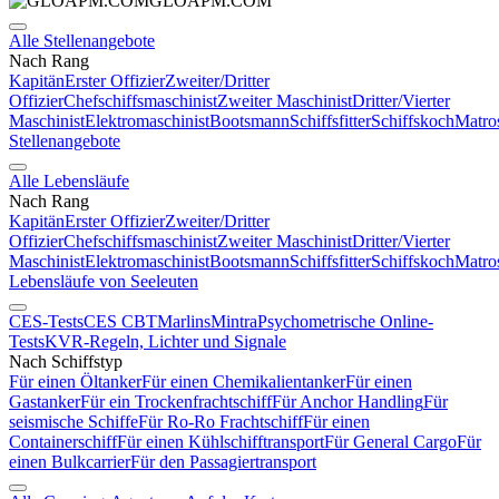
GLOAPM.COM
Alle Stellenangebote
Nach Rang
Kapitän
Erster Offizier
Zweiter/Dritter
Offizier
Chefschiffsmaschinist
Zweiter Maschinist
Dritter/Vierter
Maschinist
Elektromaschinist
Bootsmann
Schiffsfitter
Schiffskoch
Matro
Stellenangebote
Alle Lebensläufe
Nach Rang
Kapitän
Erster Offizier
Zweiter/Dritter
Offizier
Chefschiffsmaschinist
Zweiter Maschinist
Dritter/Vierter
Maschinist
Elektromaschinist
Bootsmann
Schiffsfitter
Schiffskoch
Matro
Lebensläufe von Seeleuten
CES-Tests
CES CBT
Marlins
Mintra
Psychometrische Online-
Tests
KVR-Regeln, Lichter und Signale
Nach Schiffstyp
Für einen Öltanker
Für einen Chemikalientanker
Für einen
Gastanker
Für ein Trockenfrachtschiff
Für Anchor Handling
Für
seismische Schiffe
Für Ro-Ro Frachtschiff
Für einen
Containerschiff
Für einen Kühlschifftransport
Für General Cargo
Für
einen Bulkcarrier
Für den Passagiertransport