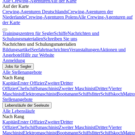
Alle Crewing-Agenturen
Auf der Karte
Auf der Karte
Crewing-Agenturen Deutschlands
Crewing-Agenturen der
Niederlande
Crewing-Agenturen Polens
Alle Crewing-Agenturen auf
der Karte
Trainingszentren für Segler
Schiffe
Nachrichten und
Schulungsmaterialien
Schreiben Sie uns
Nachrichten und Schulungsmaterialien
Bildungsartikel
Seefahrtnachrichten
Veranstaltungen
Aktionen und
Angebote
Hilfe zur Website
Anmeldung
Jobs für Segler
Alle Stellenangebote
Nach Rang
Kapitän
Erster Offizier
Zweiter/Dritter
Offizier
Chefschiffsmaschinist
Zweiter Maschinist
Dritter/Vierter
Maschinist
Elektromaschinist
Bootsmann
Schiffsfitter
Schiffskoch
Matro
Stellenangebote
Lebensläufe der Seeleute
Alle Lebensläufe
Nach Rang
Kapitän
Erster Offizier
Zweiter/Dritter
Offizier
Chefschiffsmaschinist
Zweiter Maschinist
Dritter/Vierter
Maschinist
Elektromaschinist
Bootsmann
Schiffsfitter
Schiffskoch
Matro