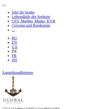
Jobs für Segler
Lebensläufe der Seeleute
CES, Marlins, Mintra, KVR
Crewing und Reedereien
...
RU
EN
UA
DE
FR
ZH
Anmeldung
Betreten