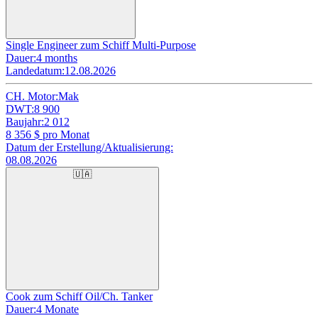
Single Engineer zum Schiff Multi-Purpose
Dauer:
4 months
Landedatum:
12.08.2026
CH. Motor:
Mak
DWT:
8 900
Baujahr:
2 012
8 356
$ pro Monat
Datum der Erstellung/Aktualisierung:
08.08.2026
🇺🇦
Cook zum Schiff Oil/Ch. Tanker
Dauer:
4 Monate