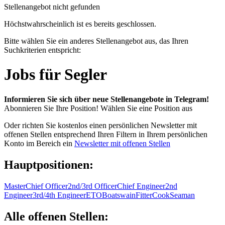
Stellenangebot nicht gefunden
Höchstwahrscheinlich ist es bereits geschlossen.
Bitte wählen Sie ein anderes Stellenangebot aus, das Ihren
Suchkriterien entspricht:
Jobs für Segler
Informieren Sie sich über neue Stellenangebote in Telegram!
Abonnieren Sie Ihre Position!
Wählen Sie eine Position aus
Oder richten Sie kostenlos einen persönlichen Newsletter mit
offenen Stellen entsprechend Ihren Filtern in Ihrem persönlichen
Konto im Bereich ein
Newsletter mit offenen Stellen
Hauptpositionen:
Master
Chief Officer
2nd/3rd Officer
Chief Engineer
2nd
Engineer
3rd/4th Engineer
ETO
Boatswain
Fitter
Cook
Seaman
Alle offenen Stellen: