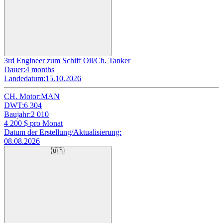
3rd Engineer zum Schiff Oil/Ch. Tanker
Dauer:
4 months
Landedatum:
15.10.2026
CH. Motor:
MAN
DWT:
6 304
Baujahr:
2 010
4 200
$ pro Monat
Datum der Erstellung/Aktualisierung:
08.08.2026
🇺🇦