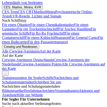
Lebensläufe von Seeleuten
CES, Marlins, Mintra, KVR
CES-Tests
CES CBT
Marlins
Mintra
Psychometrische Online-
Tests
KVR-Regeln, Lichter und Signale
Nach Schiffstyp
Für einen Öltanker
Für einen Chemikalientanker
Für einen
Gastanker
Für ein Trockenfrachtschiff
Für Anchor Handling
Für
seismische Schiffe
Für Ro-Ro Frachtschiff
Für einen
Containerschiff
Für einen Kühlschifftransport
Für General Cargo
Für
einen Bulkcarrier
Für den Passagiertransport
Crewing und Reedereien
Alle Crewing-Agenturen
Auf der Karte
Auf der Karte
Crewing-Agenturen Deutschlands
Crewing-Agenturen der
Niederlande
Crewing-Agenturen Polens
Alle Crewing-Agenturen auf
der Karte
...
Trainingszentren für Segler
Schiffe
Nachrichten und
Schulungsmaterialien
Schreiben Sie uns
Nachrichten und Schulungsmaterialien
Bildungsartikel
Seefahrtnachrichten
Veranstaltungen
Aktionen und
Angebote
Hilfe zur Website
Für Segler
Für Unternehmen
Suche nach aktuellen Stellenangeboten: