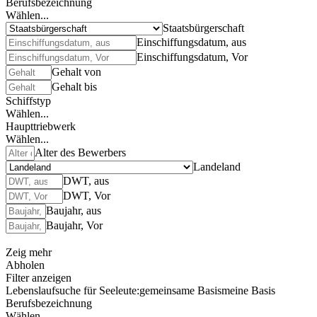
Berufsbezeichnung
Wählen...
Staatsbürgerschaft
Einschiffungsdatum, aus
Einschiffungsdatum, Vor
Gehalt von
Gehalt bis
Schiffstyp
Wählen...
Haupttriebwerk
Wählen...
Alter des Bewerbers
Landeland
DWT, aus
DWT, Vor
Baujahr, aus
Baujahr, Vor
Zeig mehr
Abholen
Filter anzeigen
Lebenslaufsuche für Seeleute:
gemeinsame Basis
meine Basis
Berufsbezeichnung
Wählen...