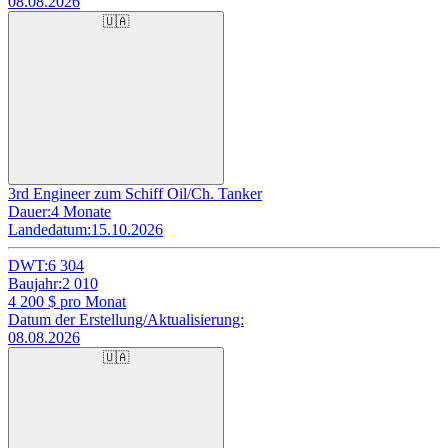
08.08.2026
🇺🇦
3rd Engineer zum Schiff Oil/Ch. Tanker
Dauer:
4 Monate
Landedatum:
15.10.2026
DWT:
6 304
Baujahr:
2 010
4 200
$ pro Monat
Datum der Erstellung/Aktualisierung:
08.08.2026
🇺🇦