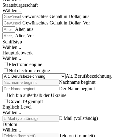
Staatsbürgerschaft
Wählen...
Gewünschtes Gehalt in Dollar, aus
Gewünschtes Gehalt in Dollar, Vor
Alter, aus
Alter, Vor
Schiffstyp
Wählen...
Haupttriebwerk
Wählen...
Electronic engine
Not electronic engine
Alt. Berufsbezeichnung
Nachname beginnt
Der Name beginnt
Ich bin außerhalb der Ukraine
Covid-19 geimpft
Englisch Level
Wählen...
E-Mail (vollständig)
Diplom
Wählen...
Telefon (komplett)