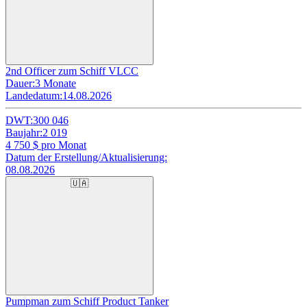
2nd Officer zum Schiff VLCC
Dauer:
3 Monate
Landedatum:
14.08.2026
DWT:
300 046
Baujahr:
2 019
4 750
$ pro Monat
Datum der Erstellung/Aktualisierung:
08.08.2026
🇺🇦
Pumpman zum Schiff Product Tanker