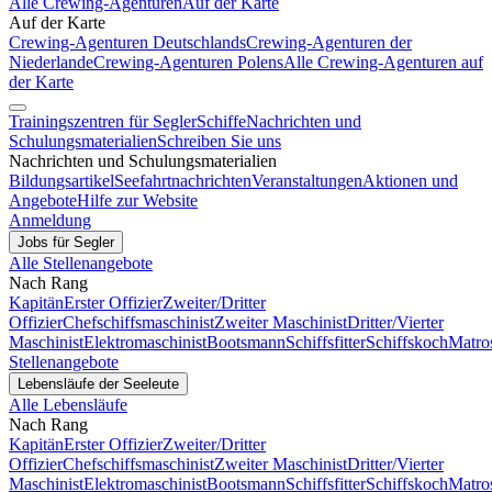
Alle Crewing-Agenturen
Auf der Karte
Auf der Karte
Crewing-Agenturen Deutschlands
Crewing-Agenturen der
Niederlande
Crewing-Agenturen Polens
Alle Crewing-Agenturen auf
der Karte
Trainingszentren für Segler
Schiffe
Nachrichten und
Schulungsmaterialien
Schreiben Sie uns
Nachrichten und Schulungsmaterialien
Bildungsartikel
Seefahrtnachrichten
Veranstaltungen
Aktionen und
Angebote
Hilfe zur Website
Anmeldung
Jobs für Segler
Alle Stellenangebote
Nach Rang
Kapitän
Erster Offizier
Zweiter/Dritter
Offizier
Chefschiffsmaschinist
Zweiter Maschinist
Dritter/Vierter
Maschinist
Elektromaschinist
Bootsmann
Schiffsfitter
Schiffskoch
Matro
Stellenangebote
Lebensläufe der Seeleute
Alle Lebensläufe
Nach Rang
Kapitän
Erster Offizier
Zweiter/Dritter
Offizier
Chefschiffsmaschinist
Zweiter Maschinist
Dritter/Vierter
Maschinist
Elektromaschinist
Bootsmann
Schiffsfitter
Schiffskoch
Matro