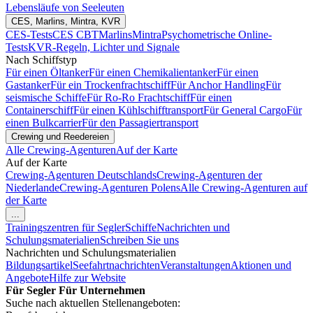
Lebensläufe von Seeleuten
CES, Marlins, Mintra, KVR
CES-Tests
CES CBT
Marlins
Mintra
Psychometrische Online-
Tests
KVR-Regeln, Lichter und Signale
Nach Schiffstyp
Für einen Öltanker
Für einen Chemikalientanker
Für einen
Gastanker
Für ein Trockenfrachtschiff
Für Anchor Handling
Für
seismische Schiffe
Für Ro-Ro Frachtschiff
Für einen
Containerschiff
Für einen Kühlschifftransport
Für General Cargo
Für
einen Bulkcarrier
Für den Passagiertransport
Crewing und Reedereien
Alle Crewing-Agenturen
Auf der Karte
Auf der Karte
Crewing-Agenturen Deutschlands
Crewing-Agenturen der
Niederlande
Crewing-Agenturen Polens
Alle Crewing-Agenturen auf
der Karte
...
Trainingszentren für Segler
Schiffe
Nachrichten und
Schulungsmaterialien
Schreiben Sie uns
Nachrichten und Schulungsmaterialien
Bildungsartikel
Seefahrtnachrichten
Veranstaltungen
Aktionen und
Angebote
Hilfe zur Website
Für Segler
Für Unternehmen
Suche nach aktuellen Stellenangeboten: