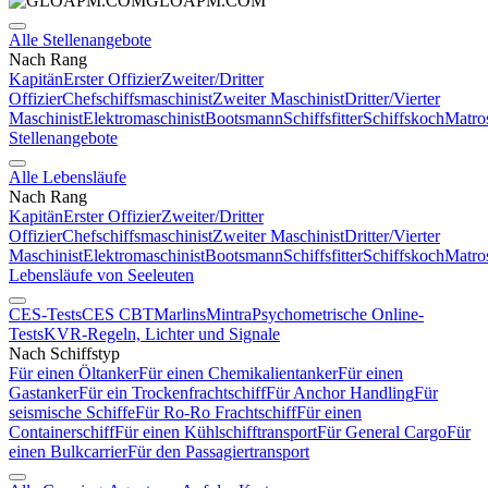
GLOAPM.COM
Alle Stellenangebote
Nach Rang
Kapitän
Erster Offizier
Zweiter/Dritter
Offizier
Chefschiffsmaschinist
Zweiter Maschinist
Dritter/Vierter
Maschinist
Elektromaschinist
Bootsmann
Schiffsfitter
Schiffskoch
Matro
Stellenangebote
Alle Lebensläufe
Nach Rang
Kapitän
Erster Offizier
Zweiter/Dritter
Offizier
Chefschiffsmaschinist
Zweiter Maschinist
Dritter/Vierter
Maschinist
Elektromaschinist
Bootsmann
Schiffsfitter
Schiffskoch
Matro
Lebensläufe von Seeleuten
CES-Tests
CES CBT
Marlins
Mintra
Psychometrische Online-
Tests
KVR-Regeln, Lichter und Signale
Nach Schiffstyp
Für einen Öltanker
Für einen Chemikalientanker
Für einen
Gastanker
Für ein Trockenfrachtschiff
Für Anchor Handling
Für
seismische Schiffe
Für Ro-Ro Frachtschiff
Für einen
Containerschiff
Für einen Kühlschifftransport
Für General Cargo
Für
einen Bulkcarrier
Für den Passagiertransport