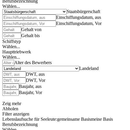
Berufsbezeichnung
Wählen...
Staatsbürgerschaft
Einschiffungsdatum, aus
Einschiffungsdatum, Vor
Gehalt von
Gehalt bis
Schiffstyp
Wählen...
Haupttriebwerk
Wählen...
Alter des Bewerbers
Landeland
DWT, aus
DWT, Vor
Baujahr, aus
Baujahr, Vor
Zeig mehr
Abholen
Filter anzeigen
Lebenslaufsuche für Seeleute:
gemeinsame Basis
meine Basis
Berufsbezeichnung
Wählen...