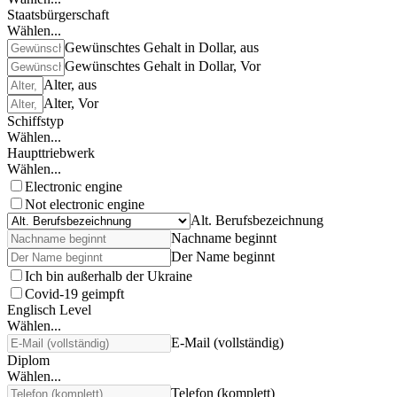
Staatsbürgerschaft
Wählen...
Gewünschtes Gehalt in Dollar, aus
Gewünschtes Gehalt in Dollar, Vor
Alter, aus
Alter, Vor
Schiffstyp
Wählen...
Haupttriebwerk
Wählen...
Electronic engine
Not electronic engine
Alt. Berufsbezeichnung
Nachname beginnt
Der Name beginnt
Ich bin außerhalb der Ukraine
Covid-19 geimpft
Englisch Level
Wählen...
E-Mail (vollständig)
Diplom
Wählen...
Telefon (komplett)