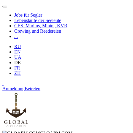
Jobs für Segler
Lebensläufe der Seeleute
CES, Marlins, Mintra, KVR
Crewing und Reedereien
...
RU
EN
UA
DE
FR
ZH
Anmeldung
Betreten