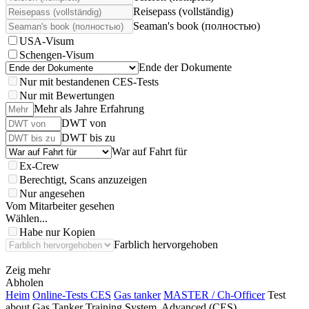
Reisepass (vollständig)
Seaman's book (полностью)
USA-Visum
Schengen-Visum
Ende der Dokumente
Nur mit bestandenen CES-Tests
Nur mit Bewertungen
Mehr als Jahre Erfahrung
DWT von
DWT bis zu
War auf Fahrt für
Ex-Crew
Berechtigt, Scans anzuzeigen
Nur angesehen
Vom Mitarbeiter gesehen
Wählen...
Habe nur Kopien
Farblich hervorgehoben
Zeig mehr
Abholen
Heim
Online-Tests CES
Gas tanker
MASTER / Ch-Officer
Test
about Gas Tanker Training System, Advanced (CES)