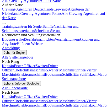
Alle Crewing-Agenturen
Auf der Karte
Auf der Karte
Crewing-Agenturen Deutschlands
Crewing-Agenturen der
Niederlande
Crewing-Agenturen Polens
Alle Crewing-Agenturen auf
der Karte
Trainingszentren für Segler
Schiffe
Nachrichten und
Schulungsmaterialien
Schreiben Sie uns
Nachrichten und Schulungsmaterialien
Bildungsartikel
Seefahrtnachrichten
Veranstaltungen
Aktionen und
Angebote
Hilfe zur Website
Anmeldung
Jobs für Segler
Alle Stellenangebote
Nach Rang
Kapitän
Erster Offizier
Zweiter/Dritter
Offizier
Chefschiffsmaschinist
Zweiter Maschinist
Dritter/Vierter
Maschinist
Elektromaschinist
Bootsmann
Schiffsfitter
Schiffskoch
Matro
Stellenangebote
Lebensläufe der Seeleute
Alle Lebensläufe
Nach Rang
Kapitän
Erster Offizier
Zweiter/Dritter
Offizier
Chefschiffsmaschinist
Zweiter Maschinist
Dritter/Vierter
Maschinist
Elektromaschinist
Bootsmann
Schiffsfitter
Schiffskoch
Matro