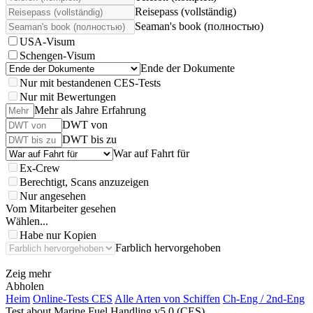
Reisepass (vollständig)
Seaman's book (полностью)
USA-Visum
Schengen-Visum
Ende der Dokumente
Nur mit bestandenen CES-Tests
Nur mit Bewertungen
Mehr als Jahre Erfahrung
DWT von
DWT bis zu
War auf Fahrt für
Ex-Crew
Berechtigt, Scans anzuzeigen
Nur angesehen
Vom Mitarbeiter gesehen
Wählen...
Habe nur Kopien
Farblich hervorgehoben
Zeig mehr
Abholen
Heim
Online-Tests CES
Alle Arten von Schiffen
Ch-Eng / 2nd-Eng
Test about Marine Fuel Handling v5.0 (CES)