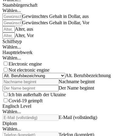
Staatsbürgerschaft
Wählen...
Gewünschtes Gehalt in Dollar, aus
Gewünschtes Gehalt in Dollar, Vor
Alter, aus
Alter, Vor
Schiffstyp
Wählen...
Haupttriebwerk
Wählen...
Electronic engine
Not electronic engine
Alt. Berufsbezeichnung
Nachname beginnt
Der Name beginnt
Ich bin außerhalb der Ukraine
Covid-19 geimpft
Englisch Level
Wählen...
E-Mail (vollständig)
Diplom
Wählen...
Telefon (komplett)