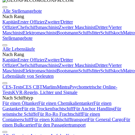
GLOAPM.COM
Alle Stellenangebote
Nach Rang
Kapitän
Erster Offizier
Zweiter/Dritter
Offizier
Chefschiffsmaschinist
Zweiter Maschinist
Dritter/Vierter
Maschinist
Elektromaschinist
Bootsmann
Schiffsfitter
Schiffskoch
Matro
Stellenangebote
Alle Lebensläufe
Nach Rang
Kapitän
Erster Offizier
Zweiter/Dritter
Offizier
Chefschiffsmaschinist
Zweiter Maschinist
Dritter/Vierter
Maschinist
Elektromaschinist
Bootsmann
Schiffsfitter
Schiffskoch
Matro
Lebensläufe von Seeleuten
CES-Tests
CES CBT
Marlins
Mintra
Psychometrische Online-
Tests
KVR-Regeln, Lichter und Signale
Nach Schiffstyp
Für einen Öltanker
Für einen Chemikalientanker
Für einen
Gastanker
Für ein Trockenfrachtschiff
Für Anchor Handling
Für
seismische Schiffe
Für Ro-Ro Frachtschiff
Für einen
Containerschiff
Für einen Kühlschifftransport
Für General Cargo
Für
einen Bulkcarrier
Für den Passagiertransport