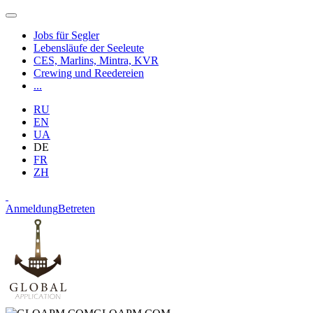
Jobs für Segler
Lebensläufe der Seeleute
CES, Marlins, Mintra, KVR
Crewing und Reedereien
...
RU
EN
UA
DE
FR
ZH
Anmeldung
Betreten