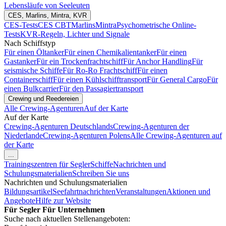
Lebensläufe von Seeleuten
CES, Marlins, Mintra, KVR
CES-Tests
CES CBT
Marlins
Mintra
Psychometrische Online-
Tests
KVR-Regeln, Lichter und Signale
Nach Schiffstyp
Für einen Öltanker
Für einen Chemikalientanker
Für einen
Gastanker
Für ein Trockenfrachtschiff
Für Anchor Handling
Für
seismische Schiffe
Für Ro-Ro Frachtschiff
Für einen
Containerschiff
Für einen Kühlschifftransport
Für General Cargo
Für
einen Bulkcarrier
Für den Passagiertransport
Crewing und Reedereien
Alle Crewing-Agenturen
Auf der Karte
Auf der Karte
Crewing-Agenturen Deutschlands
Crewing-Agenturen der
Niederlande
Crewing-Agenturen Polens
Alle Crewing-Agenturen auf
der Karte
...
Trainingszentren für Segler
Schiffe
Nachrichten und
Schulungsmaterialien
Schreiben Sie uns
Nachrichten und Schulungsmaterialien
Bildungsartikel
Seefahrtnachrichten
Veranstaltungen
Aktionen und
Angebote
Hilfe zur Website
Für Segler
Für Unternehmen
Suche nach aktuellen Stellenangeboten: