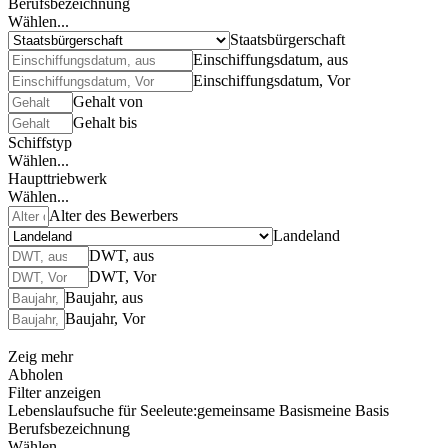
Berufsbezeichnung
Wählen...
Staatsbürgerschaft
Einschiffungsdatum, aus
Einschiffungsdatum, Vor
Gehalt von
Gehalt bis
Schiffstyp
Wählen...
Haupttriebwerk
Wählen...
Alter des Bewerbers
Landeland
DWT, aus
DWT, Vor
Baujahr, aus
Baujahr, Vor
Zeig mehr
Abholen
Filter anzeigen
Lebenslaufsuche für Seeleute:
gemeinsame Basis
meine Basis
Berufsbezeichnung
Wählen...