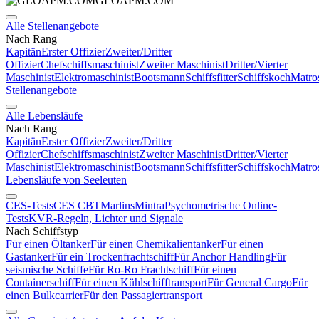
GLOAPM.COM
Alle Stellenangebote
Nach Rang
Kapitän
Erster Offizier
Zweiter/Dritter
Offizier
Chefschiffsmaschinist
Zweiter Maschinist
Dritter/Vierter
Maschinist
Elektromaschinist
Bootsmann
Schiffsfitter
Schiffskoch
Matro
Stellenangebote
Alle Lebensläufe
Nach Rang
Kapitän
Erster Offizier
Zweiter/Dritter
Offizier
Chefschiffsmaschinist
Zweiter Maschinist
Dritter/Vierter
Maschinist
Elektromaschinist
Bootsmann
Schiffsfitter
Schiffskoch
Matro
Lebensläufe von Seeleuten
CES-Tests
CES CBT
Marlins
Mintra
Psychometrische Online-
Tests
KVR-Regeln, Lichter und Signale
Nach Schiffstyp
Für einen Öltanker
Für einen Chemikalientanker
Für einen
Gastanker
Für ein Trockenfrachtschiff
Für Anchor Handling
Für
seismische Schiffe
Für Ro-Ro Frachtschiff
Für einen
Containerschiff
Für einen Kühlschifftransport
Für General Cargo
Für
einen Bulkcarrier
Für den Passagiertransport