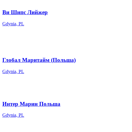
Ви Шипс Лийжер
Gdynia, PL
Глобал Маритайм (Польша)
Gdynia, PL
Интер Марин Польша
Gdynia, PL