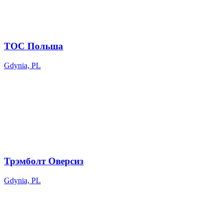
ТОС Польша
Gdynia, PL
Трэмболт Оверсиз
Gdynia, PL