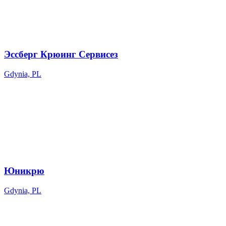
Эссберг Крюинг Сервисез
Gdynia, PL
Юникрю
Gdynia, PL