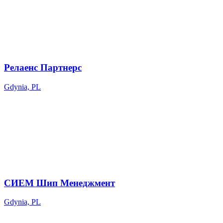
Релаенс Партнерс
Gdynia, PL
СИЕМ Шип Менеджмент
Gdynia, PL