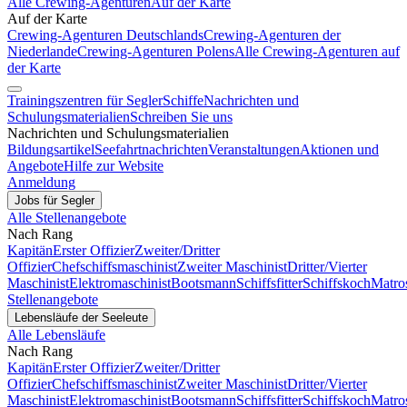
Alle Crewing-Agenturen
Auf der Karte
Auf der Karte
Crewing-Agenturen Deutschlands
Crewing-Agenturen der
Niederlande
Crewing-Agenturen Polens
Alle Crewing-Agenturen auf
der Karte
Trainingszentren für Segler
Schiffe
Nachrichten und
Schulungsmaterialien
Schreiben Sie uns
Nachrichten und Schulungsmaterialien
Bildungsartikel
Seefahrtnachrichten
Veranstaltungen
Aktionen und
Angebote
Hilfe zur Website
Anmeldung
Jobs für Segler
Alle Stellenangebote
Nach Rang
Kapitän
Erster Offizier
Zweiter/Dritter
Offizier
Chefschiffsmaschinist
Zweiter Maschinist
Dritter/Vierter
Maschinist
Elektromaschinist
Bootsmann
Schiffsfitter
Schiffskoch
Matro
Stellenangebote
Lebensläufe der Seeleute
Alle Lebensläufe
Nach Rang
Kapitän
Erster Offizier
Zweiter/Dritter
Offizier
Chefschiffsmaschinist
Zweiter Maschinist
Dritter/Vierter
Maschinist
Elektromaschinist
Bootsmann
Schiffsfitter
Schiffskoch
Matro