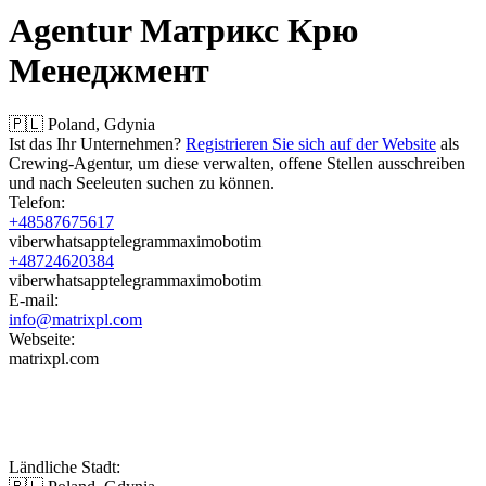
Agentur
Матрикс Крю
Менеджмент
🇵🇱 Poland, Gdynia
Ist das Ihr Unternehmen?
Registrieren Sie sich auf der Website
als
Crewing-Agentur, um diese verwalten, offene Stellen ausschreiben
und nach Seeleuten suchen zu können.
Telefon:
+48587675617
viber
whatsapp
telegram
max
imo
botim
+48724620384
viber
whatsapp
telegram
max
imo
botim
E-mail:
info@matrixpl.com
Webseite:
matrixpl.com
Ländliche Stadt: