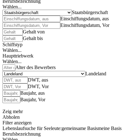
Berufsbezeichnung
Wählen...
Staatsbürgerschaft
Einschiffungsdatum, aus
Einschiffungsdatum, Vor
Gehalt von
Gehalt bis
Schiffstyp
Wählen...
Haupttriebwerk
Wählen...
Alter des Bewerbers
Landeland
DWT, aus
DWT, Vor
Baujahr, aus
Baujahr, Vor
Zeig mehr
Abholen
Filter anzeigen
Lebenslaufsuche für Seeleute:
gemeinsame Basis
meine Basis
Berufsbezeichnung
Wählen...