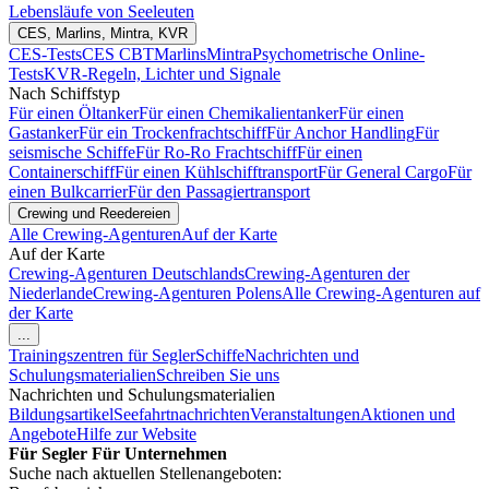
Lebensläufe von Seeleuten
CES, Marlins, Mintra, KVR
CES-Tests
CES CBT
Marlins
Mintra
Psychometrische Online-
Tests
KVR-Regeln, Lichter und Signale
Nach Schiffstyp
Für einen Öltanker
Für einen Chemikalientanker
Für einen
Gastanker
Für ein Trockenfrachtschiff
Für Anchor Handling
Für
seismische Schiffe
Für Ro-Ro Frachtschiff
Für einen
Containerschiff
Für einen Kühlschifftransport
Für General Cargo
Für
einen Bulkcarrier
Für den Passagiertransport
Crewing und Reedereien
Alle Crewing-Agenturen
Auf der Karte
Auf der Karte
Crewing-Agenturen Deutschlands
Crewing-Agenturen der
Niederlande
Crewing-Agenturen Polens
Alle Crewing-Agenturen auf
der Karte
...
Trainingszentren für Segler
Schiffe
Nachrichten und
Schulungsmaterialien
Schreiben Sie uns
Nachrichten und Schulungsmaterialien
Bildungsartikel
Seefahrtnachrichten
Veranstaltungen
Aktionen und
Angebote
Hilfe zur Website
Für Segler
Für Unternehmen
Suche nach aktuellen Stellenangeboten: