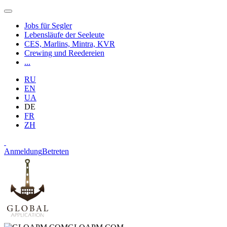
Jobs für Segler
Lebensläufe der Seeleute
CES, Marlins, Mintra, KVR
Crewing und Reedereien
...
RU
EN
UA
DE
FR
ZH
Anmeldung
Betreten