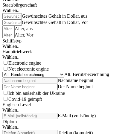
Staatsbürgerschaft
Wählen...
Gewünschtes Gehalt in Dollar, aus
Gewünschtes Gehalt in Dollar, Vor
Alter, aus
Alter, Vor
Schiffstyp
Wählen...
Haupttriebwerk
Wählen...
Electronic engine
Not electronic engine
Alt. Berufsbezeichnung
Nachname beginnt
Der Name beginnt
Ich bin außerhalb der Ukraine
Covid-19 geimpft
Englisch Level
Wählen...
E-Mail (vollständig)
Diplom
Wählen...
Telefon (komplett)