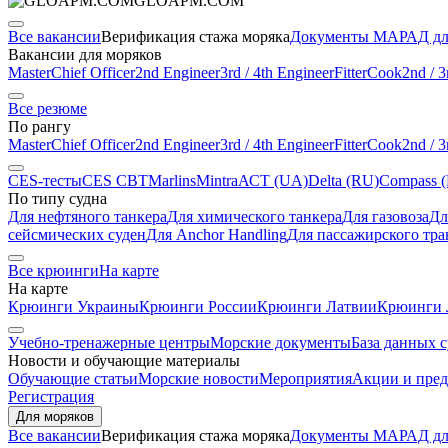
GLOAPM.COM
Все вакансии
Верификация стажа моряка
Документы МАРАД дл
Вакансии для моряков
Master
Chief Officer
2nd Engineer
3rd / 4th Engineer
Fitter
Cook
2nd / 3
Все резюме
По рангу
Master
Chief Officer
2nd Engineer
3rd / 4th Engineer
Fitter
Cook
2nd / 3
CES-тесты
CES CBT
Marlins
Mintra
АСТ (UA)
Delta (RU)
Compass 
По типу судна
Для нефтяного танкера
Для химического танкера
Для газовоза
Дл
сейсмических суден
Для Anchor Handling
Для пассажирского тра
Все крюинги
На карте
На карте
Крюинги Украины
Крюинги России
Крюинги Латвии
Крюинги 
Учебно-тренажерные центры
Морские документы
База данных 
Новости и обучающие материалы
Обучающие статьи
Морские новости
Мероприятия
Акции и пре
Регистрация
Для моряков
Все вакансии
Верификация стажа моряка
Документы МАРАД дл