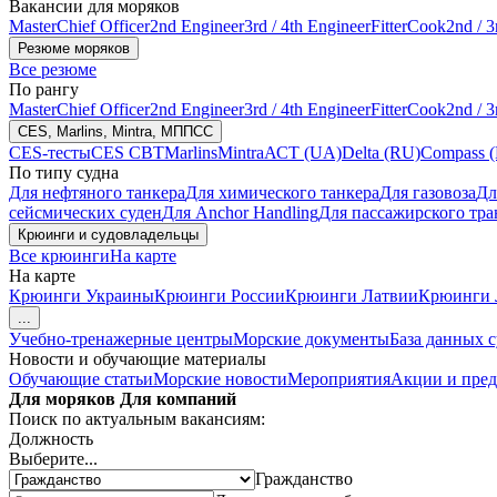
Вакансии для моряков
Master
Chief Officer
2nd Engineer
3rd / 4th Engineer
Fitter
Cook
2nd / 3
Резюме моряков
Все резюме
По рангу
Master
Chief Officer
2nd Engineer
3rd / 4th Engineer
Fitter
Cook
2nd / 3
CES, Marlins, Mintra, МППСС
CES-тесты
CES CBT
Marlins
Mintra
АСТ (UA)
Delta (RU)
Compass 
По типу судна
Для нефтяного танкера
Для химического танкера
Для газовоза
Дл
сейсмических суден
Для Anchor Handling
Для пассажирского тра
Крюинги и судовладельцы
Все крюинги
На карте
На карте
Крюинги Украины
Крюинги России
Крюинги Латвии
Крюинги 
...
Учебно-тренажерные центры
Морские документы
База данных 
Новости и обучающие материалы
Обучающие статьи
Морские новости
Мероприятия
Акции и пре
Для моряков
Для компаний
Поиск по актуальным вакансиям:
Должность
Выберите...
Гражданство