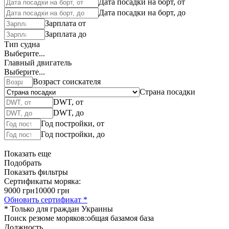
Дата посадки на борт, от
Дата посадки на борт, до
Зарплата от
Зарплата до
Тип судна
Выберите...
Главный двигатель
Выберите...
Возраст соискателя
Страна посадки
DWT, от
DWT, до
Год постройки, от
Год постройки, до
Показать еще
Подобрать
Показать фильтры
Сертификаты моряка:
9000 грн
10000 грн
Обновить сертификат *
* Только для граждан Украины
Поиск резюме моряков:
общая база
моя база
Должность