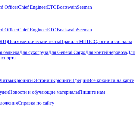
rd Officer
Chief Engineer
ETO
Boatswain
Seeman
rd Officer
Chief Engineer
ETO
Boatswain
Seeman
(RU)
Психометрические тесты
Правила МППСС, огни и сигналы
я балкера
Для сухогруза
Для General Cargo
Для контейнеровоза
Для
нспорта
Литвы
Крюинги Эстонии
Крюинги Греции
Все крюинги на карте
суден
Новости и обучающие материалы
Пишите нам
дложения
Справка по сайту