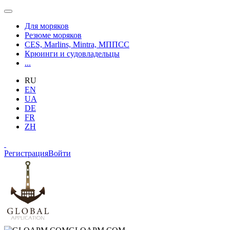
Для моряков
Резюме моряков
CES, Marlins, Mintra, МППСС
Крюинги и судовладельцы
...
RU
EN
UA
DE
FR
ZH
Регистрация
Войти