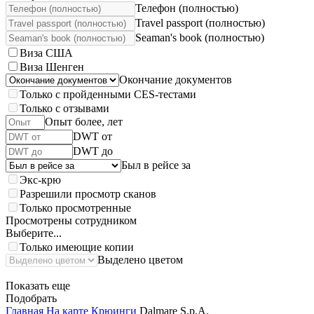
Телефон (полностью)
Travel passport (полностью)
Seaman's book (полностью)
Виза США
Виза Шенген
Окончание документов
Только с пройденными CES-тестами
Только с отзывами
Опыт более, лет
DWT от
DWT до
Был в рейсе за
Экс-крю
Разрешили просмотр сканов
Только просмотренные
Просмотрены сотрудником
Выберите...
Только имеющие копии
Выделено цветом
Показать еще
Подобрать
Главная
На карте
Крюинги
Dalmare S.p.A.