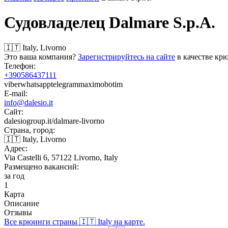
Судовладелец
Dalmare S.p.A.
🇮🇹 Italy, Livorno
Это ваша компания?
Зарегистрируйтесь на сайте
в качестве крю
Телефон:
+390586437111
viber
whatsapp
telegram
max
imo
botim
E-mail:
info@dalesio.it
Сайт:
dalesiogroup.it/dalmare-livorno
Страна, город:
🇮🇹 Italy, Livorno
Адрес:
Via Castelli 6, 57122 Livorno, Italy
Размещено вакансий:
за год
1
Карта
Описание
Отзывы
Все крюинги страны 🇮🇹 Italy на карте.