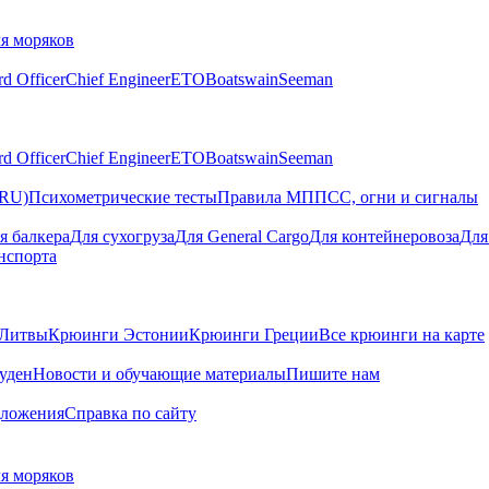
я моряков
rd Officer
Chief Engineer
ETO
Boatswain
Seeman
rd Officer
Chief Engineer
ETO
Boatswain
Seeman
(RU)
Психометрические тесты
Правила МППСС, огни и сигналы
я балкера
Для сухогруза
Для General Cargo
Для контейнеровоза
Для
нспорта
Литвы
Крюинги Эстонии
Крюинги Греции
Все крюинги на карте
суден
Новости и обучающие материалы
Пишите нам
дложения
Справка по сайту
я моряков